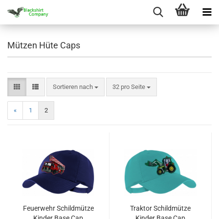
Mützen Hüte Caps
Sortieren nach
pro Seite
Sortieren nach
32 pro Seite
«
1
2
Feuerwehr Schildmütze
Traktor Schildmütze
Kinder Base Cap
Kinder Base Cap