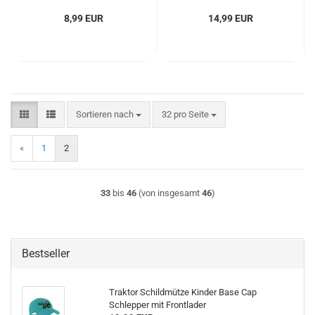
8,99 EUR
14,99 EUR
Sortieren nach
pro Seite
Sortieren nach
32 pro Seite
«
1
2
33
bis
46
(von insgesamt
46
)
Bestseller
Traktor Schildmütze Kinder Base Cap
Schlepper mit Frontlader