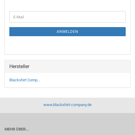
WEITER
E-
ZUR
Mail
NEWSLETTER-
ANMELDUNG
ANMELDEN
Hersteller
Blackshirt Comp...
www.blackshirt-company.de
MEHR ÜBER...