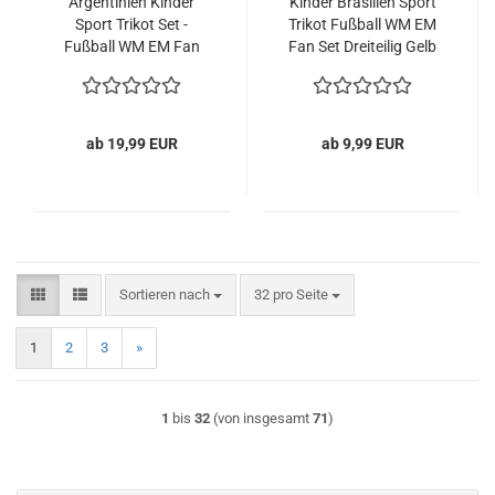
Argentinien Kinder
Kinder Brasilien Sport
Sport Trikot Set -
Trikot Fußball WM EM
Fußball WM EM Fan
Fan Set Dreiteilig Gelb
Zweiteiler Argentina -
Blau
Hellblau Weiß
ab 19,99 EUR
ab 9,99 EUR
Sortieren nach
pro Seite
Sortieren nach
32 pro Seite
1
2
3
»
1
bis
32
(von insgesamt
71
)