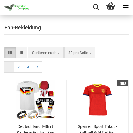
Fan-Bekleidung
Sortieren nach
pro Seite
Sortieren nach
32 pro Seite
1
2
3
»
NEU
Deutschland T-Shirt
Spanien Sport Trikot -
Kinder + Fußball Fan
Fußball WM EM Fan