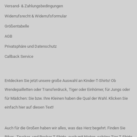
Versand- & Zahlungsbedingungen
Widerrufsrecht & Widerrufsformular
Größentabelle
AGB
Privatsphäre und Datenschutz
Callback Service
Entdecken Sie jetzt unsere große Auswahl an Kinder-T-Shirts! Ob
Wendepailletten oder Transferdruck, Tiger oder Einhörner, für Jungs oder
für Mädchen: Sie bzw. Ihre Kleinen haben die Qual der Wahl.
Klicken Sie
einfach hier auf diesen Text!
Auch für die Großen haben wir alles, was das Herz begehrt. Finden Sie
Biker-, Trucker- und Rocker-T-Shirts
, auch
mit Nieten
, schöne
Tier-T-Shirts