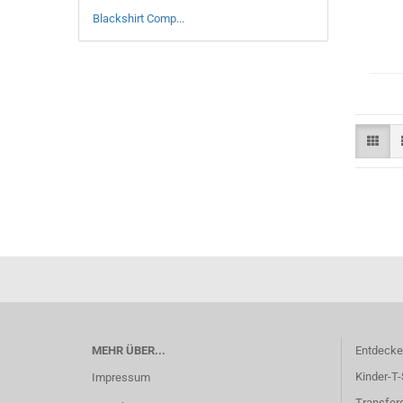
Blackshirt Comp...
MEHR ÜBER...
Entdecken
Kinder-T-
Impressum
Transferd