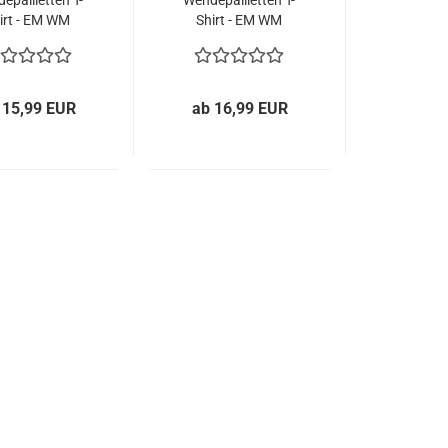
epailletten T-
Wendepailletten T-
irt - EM WM
Shirt - EM WM
ngen Jungs
Jungen Jungs
eichel Shirt -
Streichel Shirt -
Türkis
Deep Navy Blue
Blau / Dunkelblau
 15,99 EUR
ab 16,99 EUR