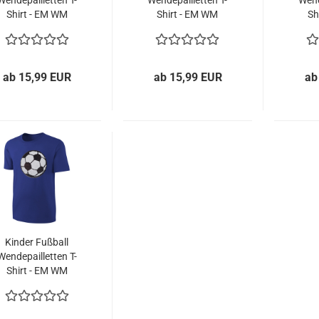
Wendepailletten T-
Wendepailletten T-
Wend
Shirt - EM WM
Shirt - EM WM
Sh
Mädchen Streichel
Mädchen Streichel
Ju
Shirt - Pink
Shirt - Lila
Str
ab 15,99 EUR
ab 15,99 EUR
ab
Kinder Fußball
Wendepailletten T-
Shirt - EM WM
Jungen Jungs
Streichel Shirt -
Blau