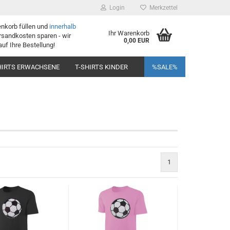
Login
Merkzettel
enkorb füllen und
innerhalb
Ihr Warenkorb
sandkosten sparen - wir
0,00 EUR
auf Ihre Bestellung!
HIRTS ERWACHSENE
T-SHIRTS KINDER
%SALE%
1