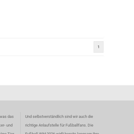
1
 was das
Und selbstverständlich sind wir auch die
ker- und
richtige Anlaufstelle für Fußballfans. Die
höne
Tier-
Fußball-WM 2026 wirft bereits langsam ihre