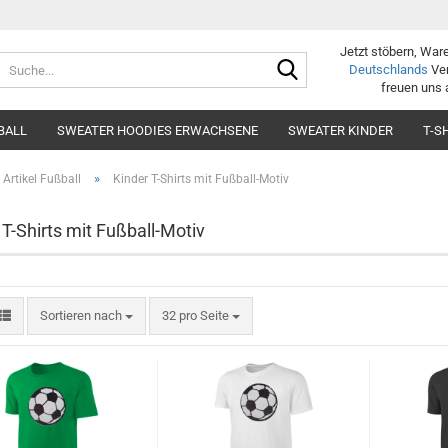
Jetzt stöbern, War
Suche...
Deutschlands
Ver
freuen uns 
BALL
SWEATER HOODIES ERWACHSENE
SWEATER KINDER
T-S
»
Artikel Fußball
Kinder T-Shirts mit Fußball-Motiv
 T-Shirts mit Fußball-Motiv
Sortieren nach
pro Seite
Sortieren nach
32 pro Seite