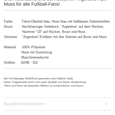
Muss für alle Fußball-Fans!
Farbe: Trikot-Oberteil blau, Hose blau mit hellblauen Seitenstreifen
Druck: Hochklassiger Siebdruck: "A
rgentina" auf dem Rücken,
Nummer "10" auf Rücken, Brust und Hose
Stickerei: "Argentina"-Emblem mit drei Sternen auf Brust und Hose
Material: 100% Polyester
Hose mit Gummizug
Maschinenwäsche
Größen: 92/98 - 152
Der hochklassige Stick/Druck garantiert eine brillante Optik.
Hoher Tragekomfort durch sehr gute Qualität und beste Verarbeitung:
Trikot und Hose mit doppelten Nähten an Armbündchen und Saum.
Kundenrezensionen