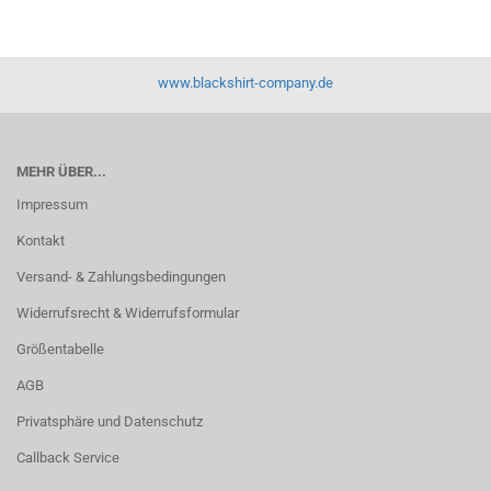
www.blackshirt-company.de
MEHR ÜBER...
Impressum
Kontakt
Versand- & Zahlungsbedingungen
Widerrufsrecht & Widerrufsformular
Größentabelle
AGB
Privatsphäre und Datenschutz
Callback Service