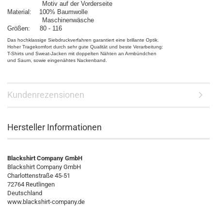
Motiv auf der Vorderseite
Material: 100% Baumwolle
Maschinenwäsche
Größen: 80 - 116
Das hochklassige Siebdruckverfahren garantiert eine brillante Optik.
Hoher Tragekomfort durch sehr gute Qualität und beste Verarbeitung:
T-Shirts und Sweat-Jacken mit doppelten Nähten an Armbündchen
und Saum, sowie eingenähtes Nackenband.
Kundenrezensionen
Hersteller Informationen
Blackshirt Company GmbH
Blackshirt Company GmbH
Charlottenstraße 45-51
72764 Reutlingen
Deutschland
www.blackshirt-company.de