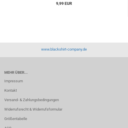
9,99 EUR
www.blackshirt-company.de
MEHR ÜBER...
Impressum
Kontakt
Versand- & Zahlungsbedingungen
Widerrufsrecht & Widerrufsformular
Größentabelle