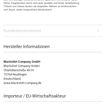
Hoher Tragekomfort durch sehr gute Qualität und beste Verarbeitung:
T-Shirts und Sweat-Jacken mit doppelten Nähten an Armbündchen
und Saum, sowie eingenähtes Nackenband.
Kundenrezensionen
Hersteller Informationen
Blackshirt Company GmbH
Blackshirt Company GmbH
Charlottenstraße 45-51
72764 Reutlingen
Deutschland
www.blackshirt-company.de
Importeur / EU-Wirtschaftsakteur