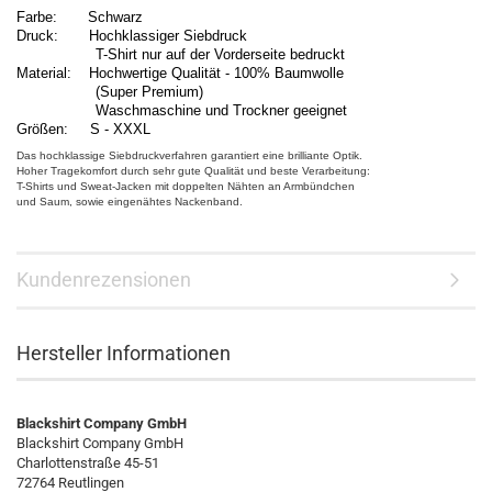
Farbe: Schwarz
Druck: Hochklassiger Siebdruck
T-Shirt nur auf der Vorderseite bedruckt
Material: Hochwertige Qualität - 100% Baumwolle
(Super Premium)
Waschmaschine und Trockner geeignet
Größen: S - XXXL
Das hochklassige Siebdruckverfahren garantiert eine brilliante Optik.
Hoher Tragekomfort durch sehr gute Qualität und beste Verarbeitung:
T-Shirts und Sweat-Jacken mit doppelten Nähten an Armbündchen
und Saum, sowie eingenähtes Nackenband.
Kundenrezensionen
Hersteller Informationen
Blackshirt Company GmbH
Blackshirt Company GmbH
Charlottenstraße 45-51
72764 Reutlingen