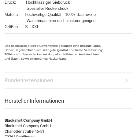
Druck: Hochklassiger Siebdruck
Spezieller Rückendruck
Material: Hochwertige Qualität - 100% Baumwolle
Waschmaschine und Trockner geeignet
Größen: S - XXL
Das hochklassige Siebdruckverfahren garantiert eine brilliante Optik.
Hoher Tragekomfort durch sehr gute Qualität und beste Verarbeitung:
T-Shirts und Sweat-Jacken mit doppelten Nähten an Armbündchen
und Saum, sowie eingenähtes Nackenband.
Kundenrezensionen
Hersteller Informationen
Blackshirt Company GmbH
Blackshirt Company GmbH
Charlottenstraße 45-51
72764 Reutlingen