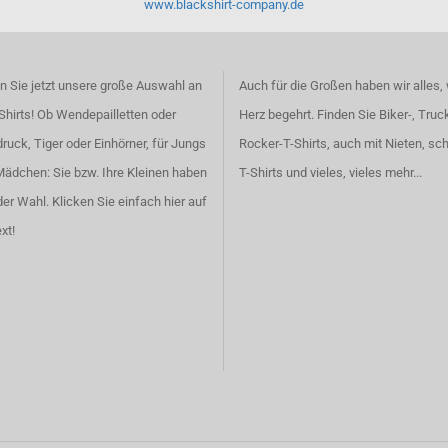
www.blackshirt-company.de
 Sie jetzt unsere große Auswahl an
Auch für die Großen haben wir alles,
Shirts! Ob Wendepailletten oder
Herz begehrt. Finden Sie
Biker-, Truc
ruck, Tiger oder Einhörner, für Jungs
Rocker-T-Shirts
, auch
mit Nieten
, sc
Mädchen: Sie bzw. Ihre Kleinen haben
T-Shirts
und vieles, vieles mehr...
der Wahl.
Klicken Sie einfach hier auf
xt!