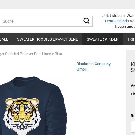
Jetzt stöbern, War
Suche...
Deutschlands
Ver
freuen uns 
BALL
SWEATER HOODIES ERWACHSENE
SWEATER KINDER
T-S
er Streichel Pullover Pulli Hoodie Blau
K
Blackshirt Company
GmbH
S
Ar
Li
Gr