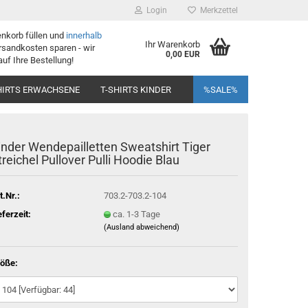
Login
Merkzettel
enkorb füllen und
innerhalb
Ihr Warenkorb
sandkosten sparen - wir
0,00 EUR
auf Ihre Bestellung!
HIRTS ERWACHSENE
T-SHIRTS KINDER
%SALE%
inder Wendepailletten Sweatshirt Tiger
treichel Pullover Pulli Hoodie Blau
t.Nr.:
703.2-703.2-104
eferzeit:
ca. 1-3 Tage
(Ausland abweichend)
öße: