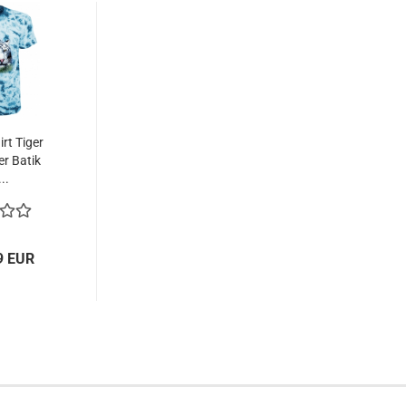
irt Tiger
er Batik
..
9 EUR