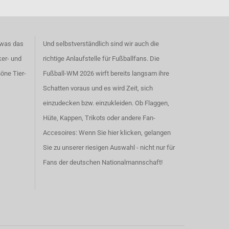
 was das
Und selbstverständlich sind wir auch die
ker- und
richtige Anlaufstelle für Fußballfans. Die
höne
Tier-
Fußball-WM 2026 wirft bereits langsam ihre
Schatten voraus und es wird Zeit, sich
einzudecken bzw. einzukleiden. Ob Flaggen,
Hüte, Kappen, Trikots oder andere Fan-
Accesoires:
Wenn Sie hier klicken, gelangen
Sie zu unserer riesigen Auswahl - nicht nur für
Fans der deutschen Nationalmannschaft!