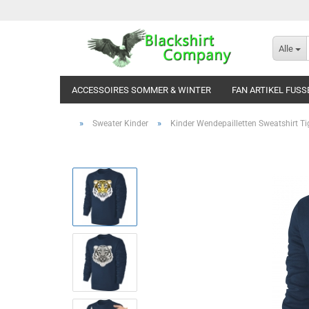
Alle
ACCESSOIRES SOMMER & WINTER
FAN ARTIKEL FUSS
»
»
Sweater Kinder
Kinder Wendepailletten Sweatshirt Tig