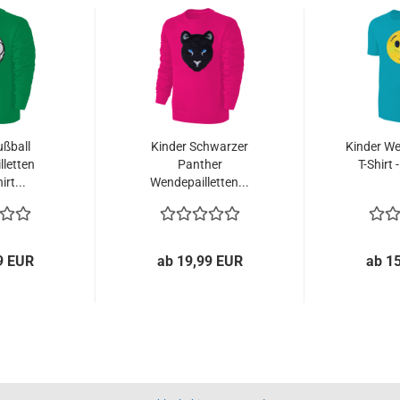
ußball
Kinder Schwarzer
Kinder We
letten
Panther
T-Shirt 
rt...
Wendepailletten...
9 EUR
ab 19,99 EUR
ab 1