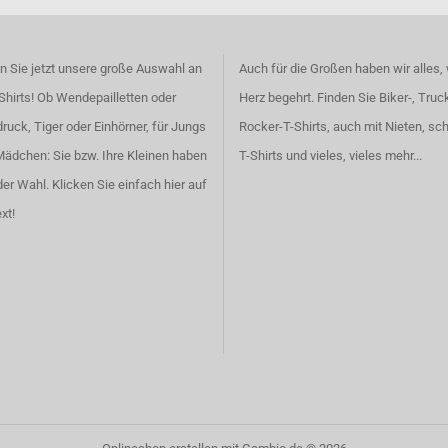
 Sie jetzt unsere große Auswahl an
Auch für die Großen haben wir alles,
Shirts! Ob Wendepailletten oder
Herz begehrt. Finden Sie
Biker-, Truc
ruck, Tiger oder Einhörner, für Jungs
Rocker-T-Shirts
, auch
mit Nieten
, sc
Mädchen: Sie bzw. Ihre Kleinen haben
T-Shirts
und vieles, vieles mehr...
der Wahl.
Klicken Sie einfach hier auf
xt!