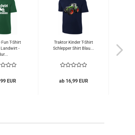
 Fun T-Shirt
Traktor Kinder T-Shirt
Da
 Landwirt -
Schlepper Shirt Blau...
Erwac
ur...
Shi
,99 EUR
ab 16,99 EUR
a