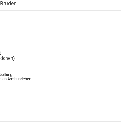
 Brüder.
t
dchen)
.
beitung:
ten an Armbündchen