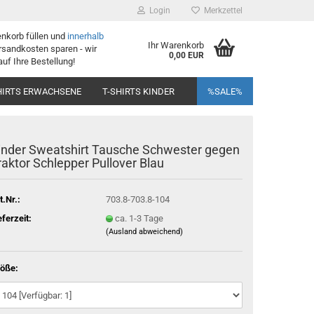
Login
Merkzettel
enkorb füllen und
innerhalb
Ihr Warenkorb
sandkosten sparen - wir
0,00 EUR
auf Ihre Bestellung!
HIRTS ERWACHSENE
T-SHIRTS KINDER
%SALE%
inder Sweatshirt Tausche Schwester gegen
raktor Schlepper Pullover Blau
t.Nr.:
703.8-703.8-104
eferzeit:
ca. 1-3 Tage
(Ausland abweichend)
öße: