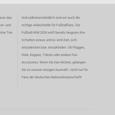
 was das
Und selbstverständlich sind wir auch die
ker- und
richtige Anlaufstelle für Fußballfans. Die
höne
Tier-
Fußball-WM 2026 wirft bereits langsam ihre
Schatten voraus und es wird Zeit, sich
einzudecken bzw. einzukleiden. Ob Flaggen,
Hüte, Kappen, Trikots oder andere Fan-
Accesoires:
Wenn Sie hier klicken, gelangen
Sie zu unserer riesigen Auswahl - nicht nur für
Fans der deutschen Nationalmannschaft!