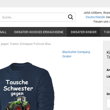
Jetzt stöbern, War
Suche...
Deutschlands
Ver
freuen uns 
BALL
SWEATER HOODIES ERWACHSENE
SWEATER KINDER
T-S
 gegen Traktor Schlepper Pullover Blau
K
Blackshirt Company
GmbH
T
Ar
Li
Gr