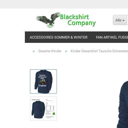
Alle
ACCESSOIRES SOMMER & WINTER
FAN ARTIKEL FUSS
»
»
Sweater Kinder
Kinder Sweatshirt Tausche Schwester