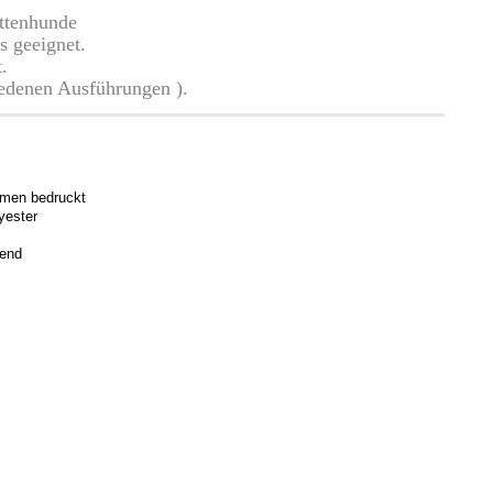
ittenhunde
s geeignet.
.
edenen Ausführungen ).
en bedruckt
yester
hend