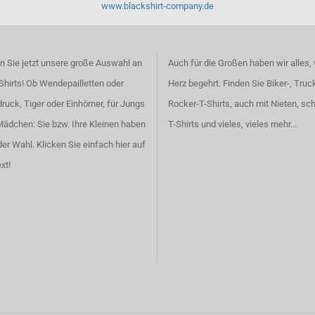
www.blackshirt-company.de
 Sie jetzt unsere große Auswahl an
Auch für die Großen haben wir alles,
Shirts! Ob Wendepailletten oder
Herz begehrt. Finden Sie
Biker-, Truc
ruck, Tiger oder Einhörner, für Jungs
Rocker-T-Shirts
, auch
mit Nieten
, sc
Mädchen: Sie bzw. Ihre Kleinen haben
T-Shirts
und vieles, vieles mehr...
der Wahl.
Klicken Sie einfach hier auf
xt!