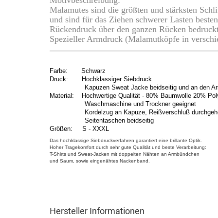
Motivbeschreibung:
Malamutes sind die größten und stärksten Schl
und sind für das Ziehen schwerer Lasten besten
Rückendruck über den ganzen Rücken bedruckt
Spezieller Armdruck (Malamutköpfe in verschi
Farbe: Schwarz
Druck: Hochklassiger Siebdruck
Kapuzen Sweat Jacke beidseitig und an den Arm
Material: Hochwertige Qualität - 80% Baumwolle 20% Pol
Waschmaschine und Trockner geeignet
Kordelzug an Kapuze, Reißverschluß durchge
Seitentaschen beidseitig
Größen: S - XXXL
Das hochklassige Siebdruckverfahren garantiert eine brillante Optik.
Hoher Tragekomfort durch sehr gute Qualität und beste Verarbeitung:
T-Shirts und Sweat-Jacken mit doppelten Nähten an Armbündchen
und Saum, sowie eingenähtes Nackenband.
Hersteller Informationen