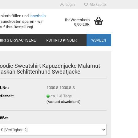
Login
Merkzettel
enkorb füllen und
innerhalb
Ihr Warenkorb
sandkosten sparen - wir
0,00 EUR
auf Ihre Bestellung!
HIRTS ERWACHSENE
T-SHIRTS KINDER
%SALE%
oodie Sweatshirt Kapuzenjacke Malamut
laskan Schlittenhund Sweatjacke
t.Nr.:
1000.8-1000.8-S
eferzeit:
ca. 1-3 Tage
(Ausland abweichend)
öße: