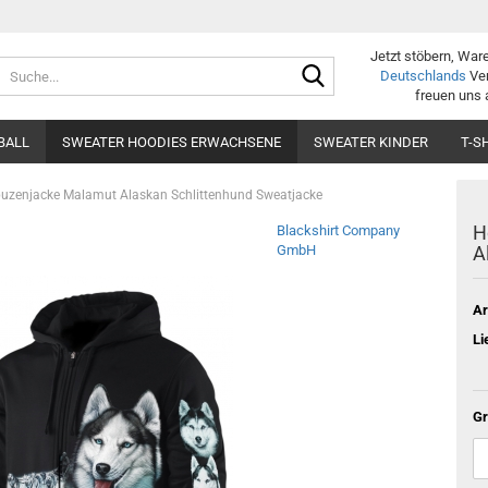
Jetzt stöbern, War
Suche...
Deutschlands
Ver
freuen uns 
BALL
SWEATER HOODIES ERWACHSENE
SWEATER KINDER
T-S
puzenjacke Malamut Alaskan Schlittenhund Sweatjacke
H
Blackshirt Company
GmbH
A
Ar
Li
Gr