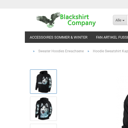
Alle
ACCESSOIRES SOMMER & WINTER
FAN ARTIKEL FUSS
»
»
Sweater Hoodies Erwachsene
Hoodie Sweatshirt Ka