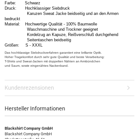
Farbe: Schwarz
Druck: Hochklassiger Siebdruck
Karuzen Sweat Jacke beidseitig und an den Armen
bedruckt
Material: Hochwertige Qualität - 100% Baumwolle
Waschmaschine und Trockner geeignet
Kordelzug an Kapuze, Reißverschluß durchgehend
Seitentaschen beidseitig
Größen: S - XXXL
Das hochklassige Siebdruckverfahren garantiert eine brillante Optik.
Hoher Tragekomfort durch sehr gute Qualität und beste Verarbeitung:
T-Shirts und Sweat-Jacken mit doppelten Nähten an Armbündchen
und Saum, sowie eingenähtes Nackenband.
Kundenrezensionen
Hersteller Informationen
Blackshirt Company GmbH
Blackshirt Company GmbH