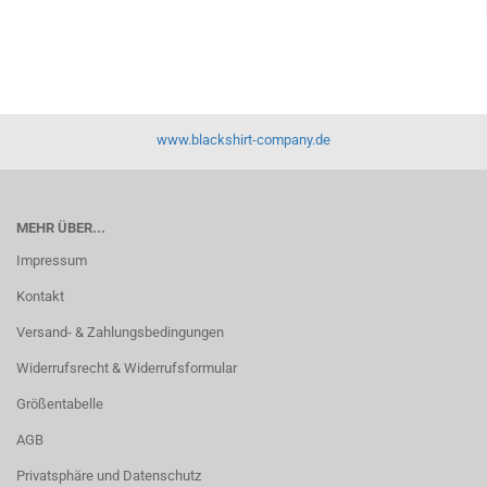
www.blackshirt-company.de
MEHR ÜBER...
Impressum
Kontakt
Versand- & Zahlungsbedingungen
Widerrufsrecht & Widerrufsformular
Größentabelle
AGB
Privatsphäre und Datenschutz