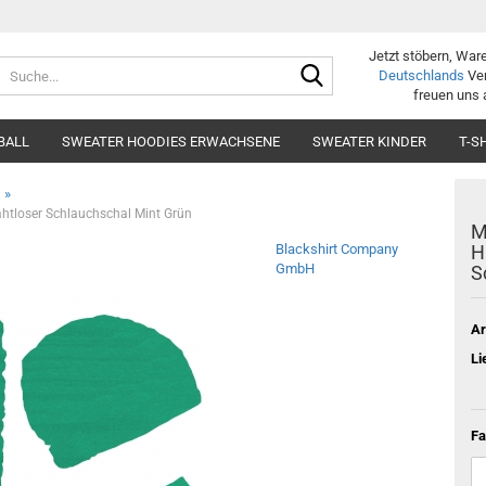
Jetzt stöbern, War
Suche...
Deutschlands
Ver
freuen uns 
BALL
SWEATER HOODIES ERWACHSENE
SWEATER KINDER
T-S
»
htloser Schlauchschal Mint Grün
M
Blackshirt Company
H
GmbH
S
Ar
Li
Fa