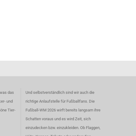
 was das
Und selbstverständlich sind wir auch die
ker- und
richtige Anlaufstelle für Fußballfans. Die
höne
Tier-
Fußball-WM 2026 wirft bereits langsam ihre
Schatten voraus und es wird Zeit, sich
einzudecken bzw. einzukleiden. Ob Flaggen,