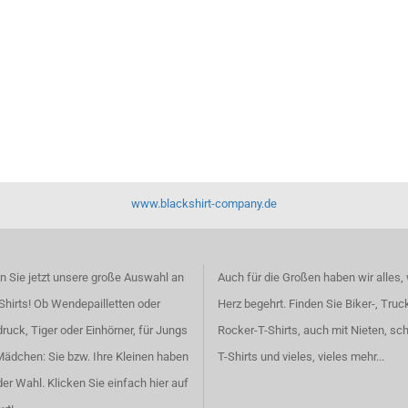
www.blackshirt-company.de
 Sie jetzt unsere große Auswahl an
Auch für die Großen haben wir alles,
Shirts! Ob Wendepailletten oder
Herz begehrt. Finden Sie
Biker-, Truc
ruck, Tiger oder Einhörner, für Jungs
Rocker-T-Shirts
, auch
mit Nieten
, sc
Mädchen: Sie bzw. Ihre Kleinen haben
T-Shirts
und vieles, vieles mehr...
der Wahl.
Klicken Sie einfach hier auf