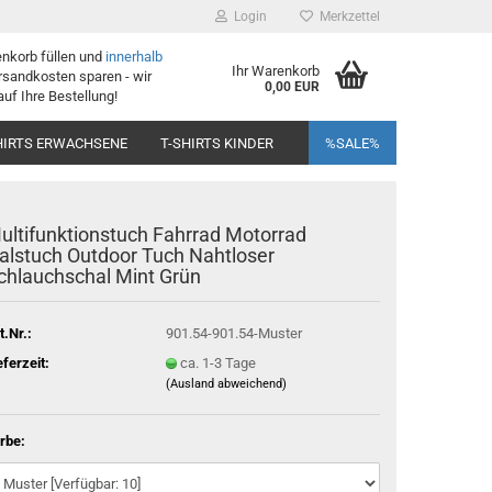
Login
Merkzettel
enkorb füllen und
innerhalb
Ihr Warenkorb
sandkosten sparen - wir
0,00 EUR
auf Ihre Bestellung!
HIRTS ERWACHSENE
T-SHIRTS KINDER
%SALE%
ultifunktionstuch Fahrrad Motorrad
alstuch Outdoor Tuch Nahtloser
chlauchschal Mint Grün
t.Nr.:
901.54-901.54-Muster
eferzeit:
ca. 1-3 Tage
(Ausland abweichend)
rbe: