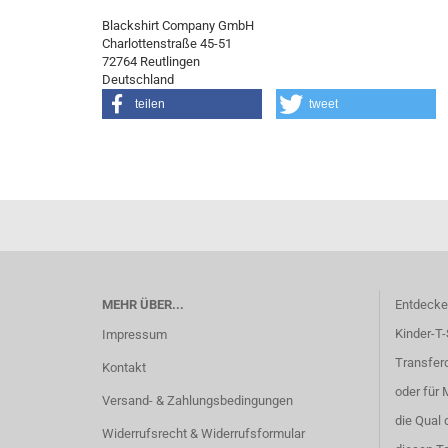
Blackshirt Company GmbH
Charlottenstraße 45-51
72764 Reutlingen
Deutschland
teilen
tweet
MEHR ÜBER...
Entdecken
Kinder-T-
Impressum
Transferd
Kontakt
oder für 
Versand- & Zahlungsbedingungen
die Qual 
Widerrufsrecht & Widerrufsformular