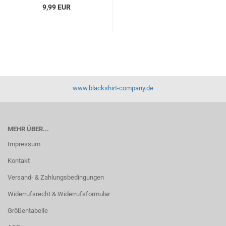
9,99 EUR
www.blackshirt-company.de
MEHR ÜBER...
Impressum
Kontakt
Versand- & Zahlungsbedingungen
Widerrufsrecht & Widerrufsformular
Größentabelle