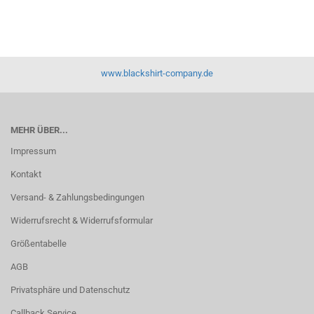
www.blackshirt-company.de
MEHR ÜBER...
Impressum
Kontakt
Versand- & Zahlungsbedingungen
Widerrufsrecht & Widerrufsformular
Größentabelle
AGB
Privatsphäre und Datenschutz
Callback Service