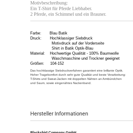
Motivbeschreibung:
Ein T-Shirt für Pferde Liebhaber.
2 Pferde, ein Schimmel und ein Brauner.
Farbe: Blau Batik
Druck: Hochklassiger Siebdruck
Motivdruck auf der Vorderseite
Shirt in Batik Optik-Blau
Material: Hochwertige Qualität - 100% Baumwolle
Waschmaschine und Trockner geeignet
Größen: 104-152
Das hochklassige Siebdruckverfahren garantiert eine brillante Optik.
Hoher Tragekomfort durch sehr gute Qualität und beste Verarbeitung:
T-Shirts und Sweat-Jacken mit doppelten Nähten an Armbündchen
und Saum, sowie eingenähtes Nackenband.
Hersteller Informationen
Blackshirt Company GmbH