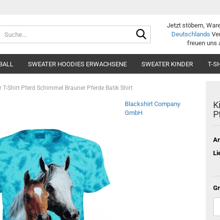
Jetzt stöbern, War
Suche...
Deutschlands
Ver
freuen uns 
BALL
SWEATER HOODIES ERWACHSENE
SWEATER KINDER
T-S
r T-Shirt Pferd Schimmel Brauner Pferde Batik Shirt
K
Blackshirt Company
GmbH
P
Ar
Li
Gr