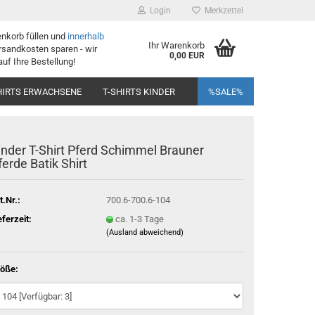
Login
Merkzettel
enkorb füllen und
innerhalb
Ihr Warenkorb
sandkosten sparen - wir
0,00 EUR
auf Ihre Bestellung!
HIRTS ERWACHSENE
T-SHIRTS KINDER
%SALE%
inder T-Shirt Pferd Schimmel Brauner
ferde Batik Shirt
t.Nr.:
700.6-700.6-104
eferzeit:
ca. 1-3 Tage
(Ausland abweichend)
öße: