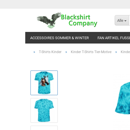
Alle
ACCESSOIRES SOMMER & WINTER
FAN ARTIKEL FUSS
»
»
»
T-Shirts Kinder
Kinder T-Shirts Tier-Motive
Kinde