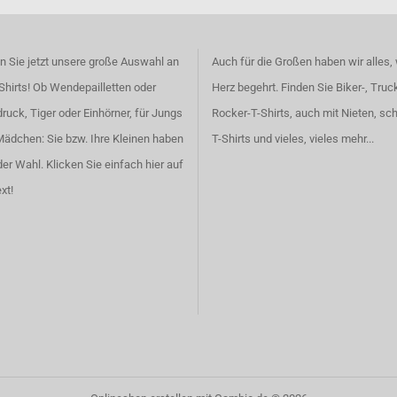
 Sie jetzt unsere große Auswahl an
Auch für die Großen haben wir alles,
Shirts! Ob Wendepailletten oder
Herz begehrt. Finden Sie
Biker-, Truc
ruck, Tiger oder Einhörner, für Jungs
Rocker-T-Shirts
, auch
mit Nieten
, sc
Mädchen: Sie bzw. Ihre Kleinen haben
T-Shirts
und vieles, vieles mehr...
der Wahl.
Klicken Sie einfach hier auf
xt!