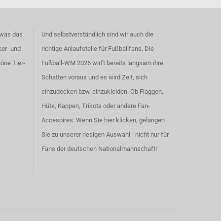
 was das
Und selbstverständlich sind wir auch die
ker- und
richtige Anlaufstelle für Fußballfans. Die
höne
Tier-
Fußball-WM 2026 wirft bereits langsam ihre
Schatten voraus und es wird Zeit, sich
einzudecken bzw. einzukleiden. Ob Flaggen,
Hüte, Kappen, Trikots oder andere Fan-
Accesoires:
Wenn Sie hier klicken, gelangen
Sie zu unserer riesigen Auswahl - nicht nur für
Fans der deutschen Nationalmannschaft!