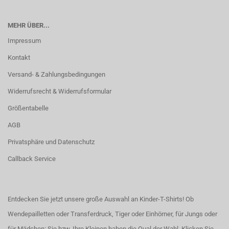
MEHR ÜBER...
Impressum
Kontakt
Versand- & Zahlungsbedingungen
Widerrufsrecht & Widerrufsformular
Größentabelle
AGB
Privatsphäre und Datenschutz
Callback Service
Entdecken Sie jetzt unsere große Auswahl an Kinder-T-Shirts! Ob
Wendepailletten oder Transferdruck, Tiger oder Einhörner, für Jungs oder
für Mädchen: Sie bzw. Ihre Kleinen haben die Qual der Wahl.
Klicken Sie