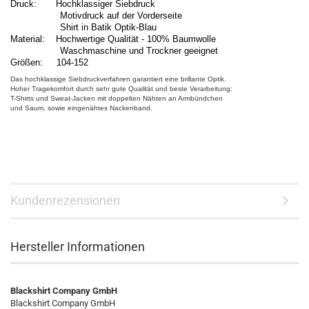
Druck: Hochklassiger Siebdruck
Motivdruck auf der Vorderseite
Shirt in Batik Optik-Blau
Material: Hochwertige Qualität - 100% Baumwolle
Waschmaschine und Trockner geeignet
Größen: 104-152
Das hochklassige Siebdruckverfahren garantiert eine brillante Optik.
Hoher Tragekomfort durch sehr gute Qualität und beste Verarbeitung:
T-Shirts und Sweat-Jacken mit doppelten Nähten an Armbündchen
und Saum, sowie eingenähtes Nackenband.
Kundenrezensionen
Hersteller Informationen
Blackshirt Company GmbH
Blackshirt Company GmbH