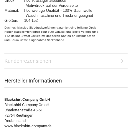
Druck: Hochklassiger Siebdruck
Motivdruck auf der Vorderseite
Material: Hochwertige Qualität - 100% Baumwolle
Waschmaschine und Trockner geeignet
Größen: 104-152
Das hochklassige Siebdruckverfahren garantiert eine brillante Optik.
Hoher Tragekomfort durch sehr gute Qualität und beste Verarbeitung:
T-Shirts und Sweat-Jacken mit doppelten Nähten an Armbündchen
und Saum, sowie eingenähtes Nackenband.
Kundenrezensionen
Hersteller Informationen
Blackshirt Company GmbH
Blackshirt Company GmbH
Charlottenstraße 45-51
72764 Reutlingen
Deutschland
www.blackshirt-company.de