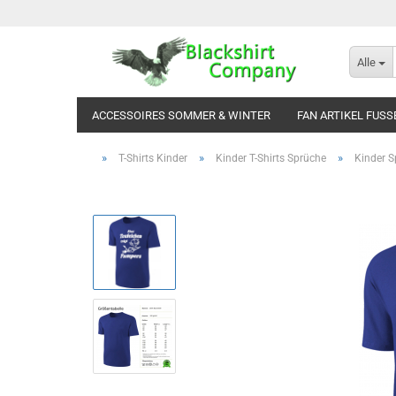
Alle
ACCESSOIRES SOMMER & WINTER
FAN ARTIKEL FUSS
»
»
»
T-Shirts Kinder
Kinder T-Shirts Sprüche
Kinder S