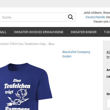
Jetzt stöbern, War
Suche...
Deutschlands
Ver
freuen uns 
BALL
SWEATER HOODIES ERWACHSENE
SWEATER KINDER
T-S
prüche T-Shirt Das Teufelchen trägt... Blau
K
Blackshirt Company
GmbH
t
Ar
Li
Gr