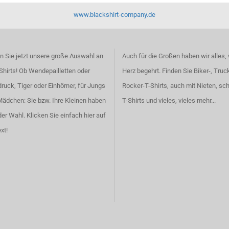
www.blackshirt-company.de
 Sie jetzt unsere große Auswahl an
Auch für die Großen haben wir alles,
Shirts! Ob Wendepailletten oder
Herz begehrt. Finden Sie
Biker-, Truc
ruck, Tiger oder Einhörner, für Jungs
Rocker-T-Shirts
, auch
mit Nieten
, sc
Mädchen: Sie bzw. Ihre Kleinen haben
T-Shirts
und vieles, vieles mehr...
der Wahl.
Klicken Sie einfach hier auf
xt!