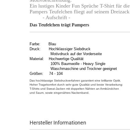
Motivbeschreibung:
Ein lustiges Kinder Fun Sprüche T-Shirt für die
Pampers Teufelchen fliegt auf seinem Dreizack
- Aufschrift -
Das Teufelchen trägt Pampers
Farbe: Blau
Druck: Hochklassiger Siebdruck
Motivdruck auf der Vorderseite
Material: Hochwertige Qualität
100% Baumwolle - Heavy Single
Waschmaschine und Trockner geeignet
Größen: 74 - 104
Das hochklassige Siebdruckverfahren garantiert eine brilliante Optik.
Hoher Tragekomfort durch sehr gute Qualität und beste Verarbeitung:
T-Shirts und Sweat-Jacken mit doppelten Nähten an Armbündchen
und Saum, sowie eingenähtes Nackenband.
Hersteller Informationen