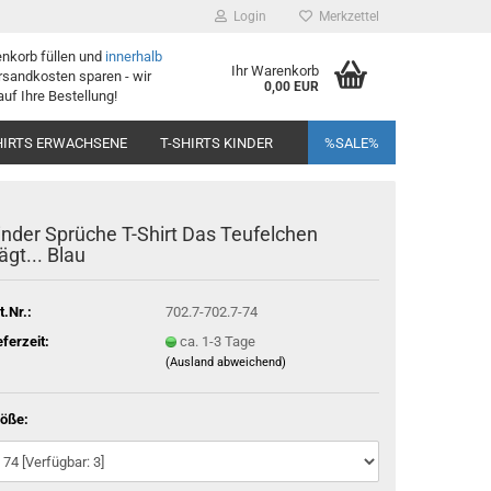
Login
Merkzettel
enkorb füllen und
innerhalb
Ihr Warenkorb
sandkosten sparen - wir
0,00 EUR
auf Ihre Bestellung!
HIRTS ERWACHSENE
T-SHIRTS KINDER
%SALE%
inder Sprüche T-Shirt Das Teufelchen
rägt... Blau
t.Nr.:
702.7-702.7-74
eferzeit:
ca. 1-3 Tage
(Ausland abweichend)
öße: