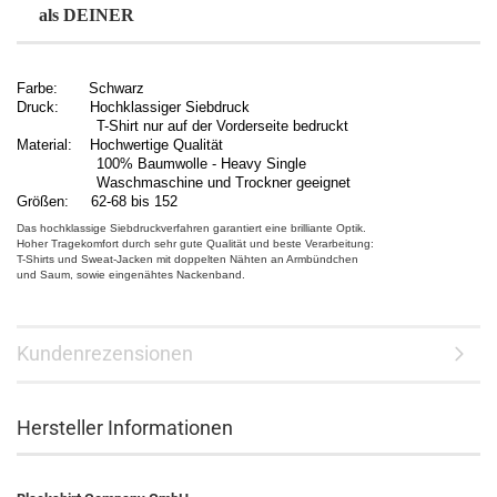
als DEINER
Farbe: Schwarz
Druck: Hochklassiger Siebdruck
T-Shirt nur auf der Vorderseite bedruckt
Material: Hochwertige Qualität
100% Baumwolle - Heavy Single
Waschmaschine und Trockner geeignet
Größen: 62-68 bis 152
Das hochklassige Siebdruckverfahren garantiert eine brilliante Optik.
Hoher Tragekomfort durch sehr gute Qualität und beste Verarbeitung:
T-Shirts und Sweat-Jacken mit doppelten Nähten an Armbündchen
und Saum, sowie eingenähtes Nackenband.
Kundenrezensionen
Hersteller Informationen